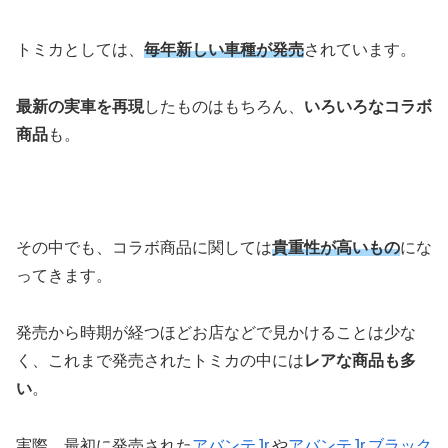
トミカとしては、
毎年新しい車種が発売
されています。
最新の実車を再現
したものはもちろん、
いろいろなコラボ
商品
も。
その中でも、コラボ商品に関しては
貴重性が高いもの
にな
ってきます。
発売から時期が経つほどお店などで見かけることは少な
く、これまで発売されたトミカの中には
レアな商品も多
い
。
実際、最初に発売された
アバンテJr.
や
アバンテJr.ブラック