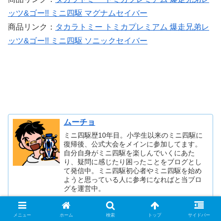
ッツ&ゴー!! ミニ四駆 マグナムセイバー
商品リンク：
タカラトミー トミカプレミアム 爆走兄弟レ
ッツ&ゴー!! ミニ四駆 ソニックセイバー
ムーチョ
ミニ四駆歴10年目。小学生以来のミニ四駆に
復帰後、公式大会をメインに参加してます。
自分自身がミニ四駆を楽しんでいくにあた
り、疑問に感じたり困ったことをブログとし
て発信中。ミニ四駆初心者やミニ四駆を始め
ようと思っている人に参考になればと当ブロ
グを運営中。
メニュー
ホーム
検索
トップ
サイドバー