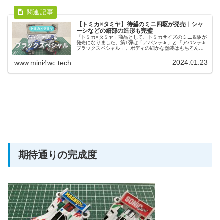
【トミカ×タミヤ】待望のミニ四駆が発売｜シャ
ーシなどの細部の造形も完璧
「トミカ×タミヤ」商品として、トミカサイズのミニ四駆が
発売になりました。第1弾は「アバンテJr.」と「アバンテJr.
ブラックスペシャル」。ボディの細かな塗装はもちろん、
シャーシの細部にまでしっかり造形された作りになってい
て完成度は高いです。
2024.01.23
www.mini4wd.tech
期待通りの完成度