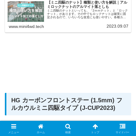
【ミニ四駆のナット】種類と使い方を解説｜アル
ミロックナットのアルマイト落としも
ミニ四駆のナットといっても、「2ｍｍナット」と「ロック
ナット」があります。その中でもロックナットは確実に固
定されるので、いろいろな改造にも使いやすい。各種カラ
ーの「アルミロックナット」もあり、あえてアルマイト処
理を落とす方法もあります。
2023.09.07
www.mini4wd.tech
HG カーボンフロントステー (1.5mm) フ
ルカウルミニ四駆タイプ (J-CUP2023)
メニュー
ホーム
検索
トップ
サイドバー