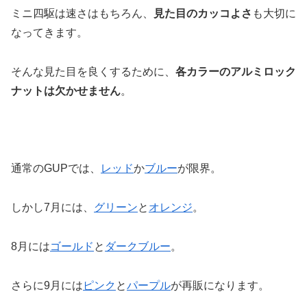
ミニ四駆は速さはもちろん、
見た目のカッコよさ
も大切に
なってきます。
そんな見た目を良くするために、
各カラーのアルミロック
ナットは欠かせません
。
通常のGUPでは、
レッド
か
ブルー
が限界。
しかし7月には、
グリーン
と
オレンジ
。
8月には
ゴールド
と
ダークブルー
。
さらに9月には
ピンク
と
パープル
が再販になります。