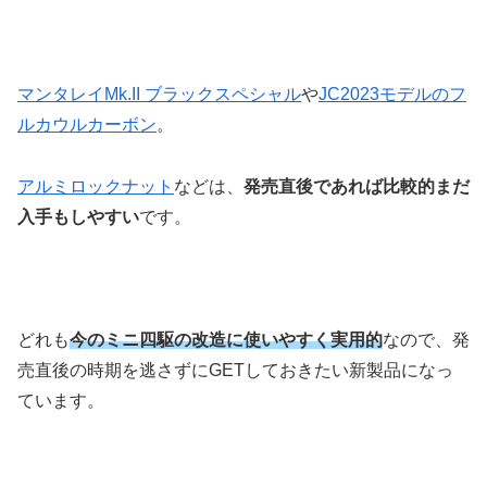
マンタレイMk.II ブラックスペシャル
や
JC2023モデルのフ
ルカウルカーボン
。
アルミロックナット
などは、
発売直後であれば比較的まだ
入手もしやすい
です。
どれも
今のミニ四駆の改造に使いやすく実用的
なので、発
売直後の時期を逃さずにGETしておきたい新製品になっ
ています。