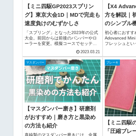
【ミニ四駆GP2023スプリン
【X4 Advan
グ】東京大会1D｜MDで完走も
方を解説｜
速度負けのむずかしさ
のシンプル
「スプリング」となった2023年の公式
初心者におすす
大会。前回からは前後のバンパーやロ
Adovanced 
ーラーを変更。模擬コースでセッティ
フレッシュとい
ングを調整し、自分なりに仕上がった
からこそ、初め
2023.03.21
状態でした。しかし当日のレースを見
やすい。物足り
る中で、ほんの少しのセッティング調
使いづらい部分
マスダンパー
ブレーキ
整。結果この変更が敗因となってしま
も扱いやすい充
いました。
【マスダンパー磨き】研磨剤
がおすすめ｜磨き方と黒染め
【ミニ四駆
の方法も紹介
「圧縮ブレ
真鍮製のマスダンパー磨きには、金属