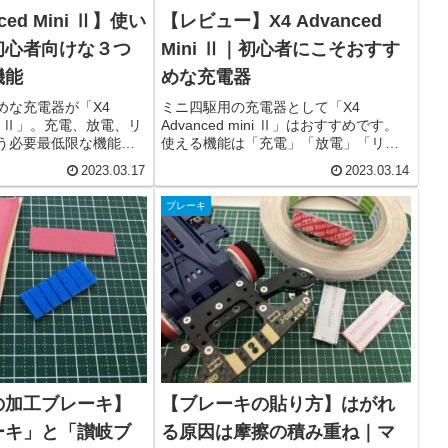
ced Mini Ⅱ】使い
【レビュー】X4 Advanced
初心者向けな３つ
Mini Ⅱ｜初心者にこそおすす
機能
めな充電器
めな充電器が「X4
ミニ四駆用の充電器として「X4
Mini Ⅱ」。充電、放電、リ
Advanced mini Ⅱ」はおすすめです。
う必要最低限な機能だ
使える機能は「充電」「放電」「リフ
ての充電器として使い
レッシュ」とシンプル。充電器の機能
2023.03.17
2023.03.14
なさや電池の熱などの
としては物足りないですが、大きさも
はありますが、誰にで
コンパクトなため、初心者にこそおす
ブレーキ
電器です。
すめの1台になっています。
の加工ブレーキ】
【ブレーキの貼り方】はがれ
ーキ」と「讃岐ブ
る原因は摩擦の積み重ね｜マ