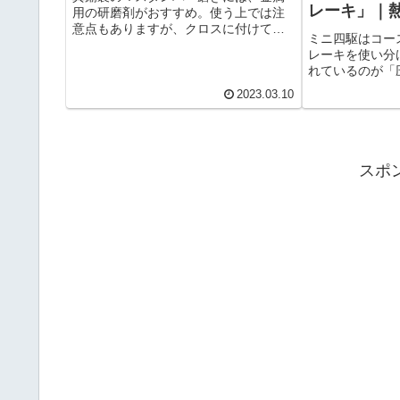
レーキ」｜
用の研磨剤がおすすめ。使う上では注
意点もありますが、クロスに付けて磨
が変わる
ミニ四駆はコー
くだけなのでかんたん。さらに塩素系
レーキを使い分
のスクラビングバブルなどを使うこと
れているのが「
で、黒染めも可能。厳密には化学変化
岐ブレーキ」。
ですが、見た目の違うマスダンパーを
2023.03.10
ジに熱を加えて
使うことができます。
でスポンジの溝
らも普通より効
る事ができます
スポ