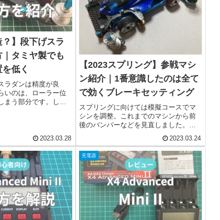
造？】段下げスラ
方｜タミヤ製でも
【2023スプリング】参戦マシ
置を低く
ン紹介｜1番意識したのは全て
スラダンは精度が良
で効くブレーキセッティング
らいのは、ローラー位
しまう部分です。しか
スプリングに向けては模擬コースでマ
を1段下げる事で使いや
シンを調整。これまでのマシンから前
そんな段下げ加工も、
後のバンパーなどを見直しました。段
通常カーボンを使う事で
下げスラダンやリヤアンカーなど、本
も下がってきます。
2023.03.28
2023.03.24
番の走りを見ても間違ってはいなかっ
た変更。しかし当日の弱気なブレーキ
充電器
セッティングが敗因となってしまいま
した。