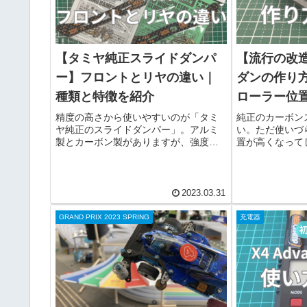
【タミヤ純正スライドダンパ
【流行の改
ー】フロントとリヤの違い｜
ダンの作り
種類と特徴を紹介
ローラー位
精度の高さから使いやすいのが「タミ
純正のカーボン
ヤ純正のスライドダンパー」。アルミ
い。ただ使いづ
製とカーボン製がありますが、強度や
置が高くなって
軽さでおすすめはカーボンステー。ま
しローラー位置
たフロントとリヤではフロントの方が
すくなります。
実用的。スライド穴も含め、考えられ
スラダン1枚と
た作りになっているのが特徴です。
加工のハードル
2023.03.31
GRAND PRIX 2023 SPRING
充電器