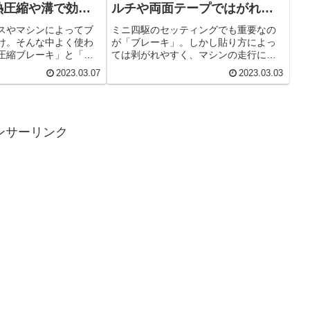
熱圧縮や溝で効果
ルチや両面テープではがれづ
らく
スやマシンによってブ
ミニ四駆のセッティングでも重要なの
け。そんな中よく使わ
が「ブレーキ」。しかし貼り方によっ
圧縮ブレーキ」と「讃
ては剥がれやすく、マシンの走行にも
アイロンなどでスポン
影響が出てきます。しかしマルチテー
2023.03.07
2023.03.03
圧縮。また電熱線など
プや両面テープを工夫して使う事で、
や模様を付ける。どち
剥がれづらく効果的なブレーキセッテ
きやすいブレーキにす
ィングにする事ができます。
。
ンサーリンク