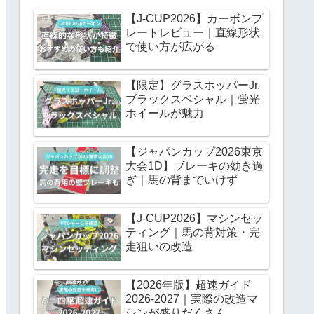
【J-CUP2026】カーボンプ
レートレビュー｜直線形状
で使い方が広がる
【限定】グラスホッパーJr.
ブラックスペシャル｜蛍光
ホイールが魅力
【ジャパンカップ2026東京
大会1D】ブレーキの効き過
ぎ｜馬の背までいけず
【J-CUP2026】マシンセッ
ティング｜馬の背対策・完
走狙いの改造
【2026年版】超速ガイド
2026-2027｜実際の改造マ
シンが盛りだくさん