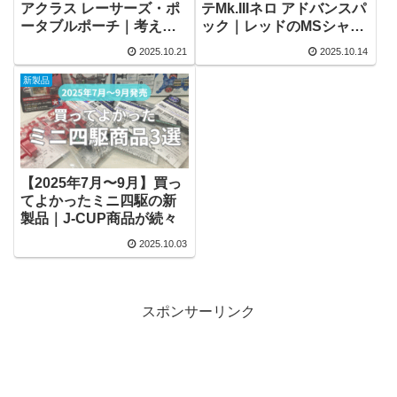
アクラス レーサーズ・ポ
テMk.IIIネロ アドバンスパ
ータブルポーチ｜考えら
ック｜レッドのMSシャー
れた使いやすさ
シが付属
2025.10.21
2025.10.14
新製品
【2025年7月〜9月】買っ
てよかったミニ四駆の新
製品｜J-CUP商品が続々
2025.10.03
スポンサーリンク