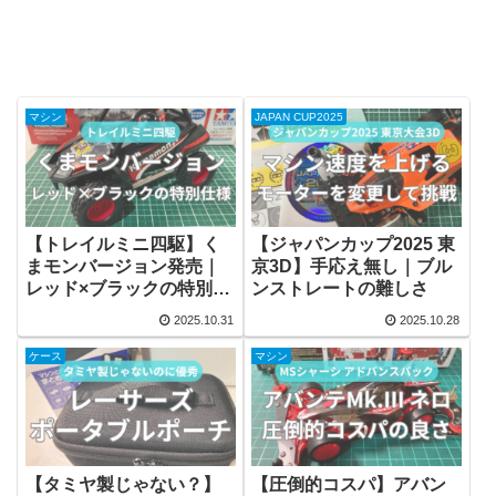
マシン
JAPAN CUP2025
【トレイルミニ四駆】く
【ジャパンカップ2025 東
まモンバージョン発売｜
京3D】手応え無し｜ブル
レッド×ブラックの特別仕
ンストレートの難しさ
様
2025.10.31
2025.10.28
ケース
マシン
【タミヤ製じゃない？】
【圧倒的コスパ】アバン