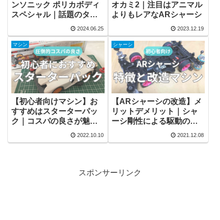
ンソニック ポリカボディ
オカミ2｜注目はアニマル
スペシャル｜話題のタイ
よりもレアなARシャーシ
ヤも付属
2024.06.25
2023.12.19
マシン
シャーシ
【初心者向けマシン】お
【ARシャーシの改造】メ
すすめはスターターパッ
リットデメリット｜シャ
ク｜コスパの良さが魅力
ーシ剛性による駆動の良
のキット
さ
2022.10.10
2021.12.08
スポンサーリンク