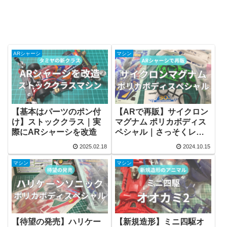
ARシャーシ
マシン
【基本はパーツのポン付
【ARで再販】サイクロン
け】ストッククラス｜実
マグナム ポリカボディス
際にARシャーシを改造
ペシャル｜さっそくレビ
ュー
2025.02.18
2024.10.15
マシン
マシン
【待望の発売】ハリケー
【新規造形】ミニ四駆オ