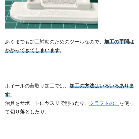
あくまでも加工補助のためのツールなので、
加工の手間は
かかってきてしまいます
。
ホイールの蓋取り加工では、
加工の方法はいろいろありま
す
。
治具をサポートに
ヤスリで削ったり
、
クラフトのこ
を使っ
て
切り落としたり
。