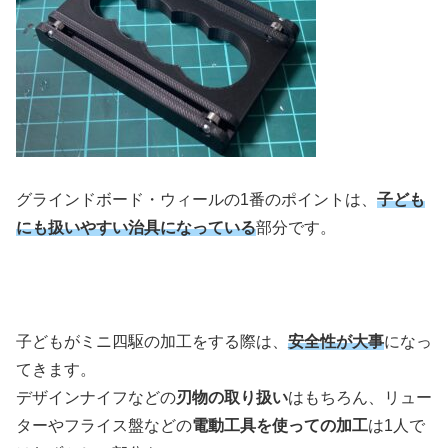
グラインドボード・ウィールの1番のポイントは、
子ども
にも扱いやすい治具になっている
部分です。
子どもがミニ四駆の加工をする際は、
安全性が大事
になっ
てきます。
デザインナイフなどの
刃物の取り扱い
はもちろん、リュー
ターやフライス盤などの
電動工具を使っての加工
は1人で