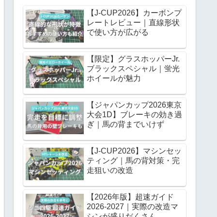
【J-CUP2026】カーボンプ
レートレビュー｜直線形状
で使い方が広がる
【限定】グラスホッパーJr.
ブラックスペシャル｜蛍光
ホイールが魅力
【ジャパンカップ2026東京
大会1D】ブレーキの効き過
ぎ｜馬の背までいけず
【J-CUP2026】マシンセッ
ティング｜馬の背対策・完
走狙いの改造
【2026年版】超速ガイド
2026-2027｜実際の改造マ
シンが盛りだくさん