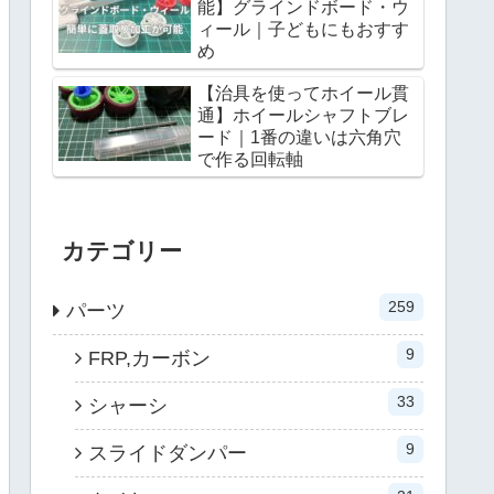
能】グラインドボード・ウ
ィール｜子どもにもおすす
め
【治具を使ってホイール貫
通】ホイールシャフトブレ
ード｜1番の違いは六角穴
で作る回転軸
カテゴリー
259
パーツ
9
FRP,カーボン
33
シャーシ
9
スライドダンパー