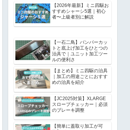
【2026年最新】ミニ四駆お
すすめシャーシ5選｜初心
者〜上級者別に解説
【一石二鳥】バンパーカッ
トと底上げ加工をひとつの
治具で｜ユニット加工ツー
ルの便利さ
【まとめ】ミニ四駆の治具
｜加工の用途ごとにおすす
めの治具を紹介
【JC2025対策】XLARGE
スロープチェッカー｜必須
のブレーキ調整
【簡単に蓋取り加工が可