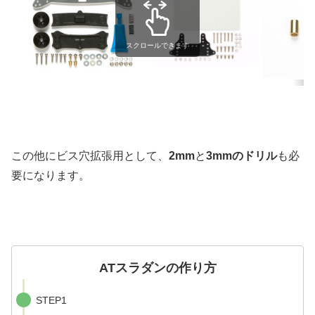
スクロールできます
この他にビス穴拡張用として、
2mm
と
3mmのドリル
も必
要になります。
ATスラダンの作り方
STEP1