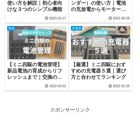
使い方を解説｜初心者向
ンダー）の使い方｜電池
けな３つのシンプル機能
の充放電からモーターの
慣らしや測定まで
2023.03.17
2022.09.26
電池
充電器
【ミニ四駆の電池管理】
【厳選】ミニ四駆におす
新品電池の育成からリフ
すめの充電器５選｜選び
レッシュまで｜交換の目
方と合わせてランキング
安も紹介
2022.03.02
2022.02.25
スポンサーリンク