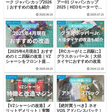
ーク ジャパンカップ2026
アー01 ジャパンカップ
｜おすすめの改造も紹介
2025｜HD3モーターで改
造
2026.06.16
2025.07.15
VZシャーシ
マシン
【2025年4月現在】おすす
【RCカーがミニ四駆に】
めのミニ四駆の改造｜VZ
グラスホッパーJr.｜大径
シャーシをフロント提灯
タイヤにおすすめの改造
に
2025.04.22
2024.12.10
シャーシ
マシン
【VZシャーシの改造】メ
【絶対買うべき】ネオ
リットデメリット｜実際
VQS アドバンスパック｜