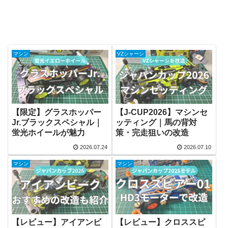
マシン
VZシャーシ
【限定】グラスホッパー
【J-CUP2026】マシンセ
Jr.ブラックスペシャル｜
ッティング｜馬の背対
蛍光ホイールが魅力
策・完走狙いの改造
2026.07.24
2026.07.10
マシン
マシン
【レビュー】アイアンビ
【レビュー】クロススピ