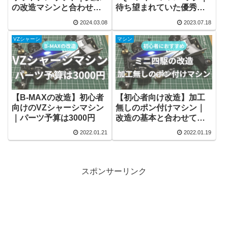
の改造マシンと合わせて
待ち望まれていた優秀キ
紹介
ットの再販
2024.03.08
2023.07.18
VZシャーシ
マシン
【B-MAXの改造】初心者
【初心者向け改造】加工
向けのVZシャーシマシン
無しのポン付けマシン｜
｜パーツ予算は3000円
改造の基本と合わせて紹
介
2022.01.21
2022.01.19
スポンサーリンク