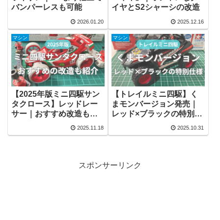
バンパーレスも可能
イヤとS2シャーシの改造
2026.01.20
2025.12.16
マシン
マシン
【2025年版ミニ四駆サン
【トレイルミニ四駆】く
タクロース】レッドレー
まモンバージョン発売｜
サー｜おすすめ改造も紹
レッド×ブラックの特別仕
介
様
2025.11.18
2025.10.31
スポンサーリンク