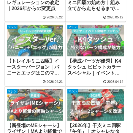
レギュレーションの改定
ミニ四駆の始め方｜組み
｜2026年からの変更点
立てから走らせるまでを
完全解説
2026.05.22
2026.05.12
マシン
マシン
【トレイルミニ四駆】イ
【構成パーツが優秀】K4
ースターバージョン｜バ
タッシュ ビビットカラー
ニーとエッグはこのマシ
スペシャル｜イベント限
ンだけ
定商品
2026.04.21
2026.04.14
マシン
マシン
【新登場のMEシャーシ】
【2026年】干支ミニ四駆
ライザン｜MAより軽量で
「午年」｜オシャレなタ