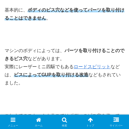
基本的に、
ボディのビス穴などを使ってパーツを取り付け
ることはできません
。
マシンのボディによっては、
パーツを取り付けることので
きるビス穴
などがあります。
実際にレーザーミニ四駆でもある
ロードスピリット
など
は、
ビスによってGUPを取り付ける改造
などもされてい
ました。
これまでのストッククラスではボディのビス穴を使って
GUPを取り付ける改造もされていましたが、
これが制限
メニュー
ホーム
検索
トップ
サイドバー