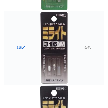
316W
白色