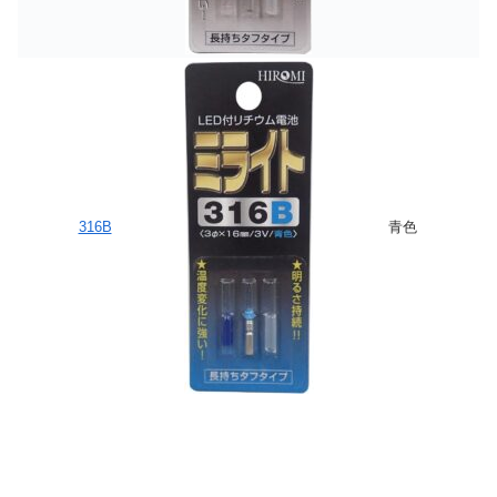
316B
青色