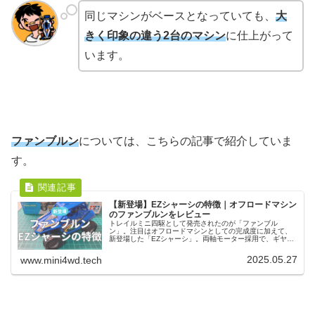
同じマシンがベースとなっていても、
大
きく印象の違う2台のマシン
に仕上がって
います。
ファンブルン
については、こちらの記事で紹介していま
す。
【新登場】EZシャーシの特徴｜オフロードマシン
のファンブルンをレビュー
トレイルミニ四駆として発売されたのが「ファンブル
ン」。注目はオフロードマシンとしての完成度に加えて、
新登場した「EZシャーシ」。両軸モーター採用で、ギヤ比
はパワフルな50：1。組み立ても簡単で単3電池1本で走ら
せられるのもこれまでと違った魅力になっています。
2025.05.27
www.mini4wd.tech