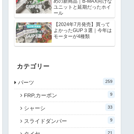
めの新商品｜B-MAX向けな
ユニットと延期だったホイ
ール
【2024年7月発売】買って
よかったGUP３選｜今年は
モーターが4種類
カテゴリー
259
パーツ
9
FRP,カーボン
33
シャーシ
9
スライドダンパー
21
タイヤ