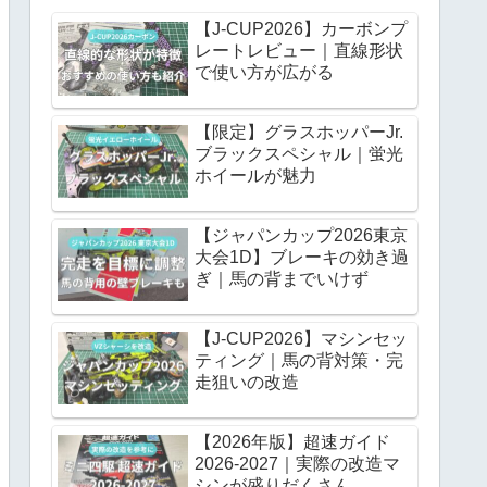
【J-CUP2026】カーボンプ
レートレビュー｜直線形状
で使い方が広がる
【限定】グラスホッパーJr.
ブラックスペシャル｜蛍光
ホイールが魅力
【ジャパンカップ2026東京
大会1D】ブレーキの効き過
ぎ｜馬の背までいけず
【J-CUP2026】マシンセッ
ティング｜馬の背対策・完
走狙いの改造
【2026年版】超速ガイド
2026-2027｜実際の改造マ
シンが盛りだくさん