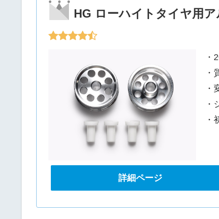
HG ローハイトタイヤ用アル
・2
・
・
・
・
詳細ページ