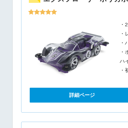
・2
・
・
・
ハ
・
詳細ページ