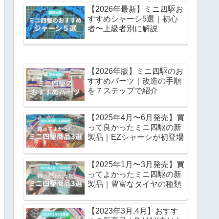
【2026年最新】ミニ四駆お
すすめシャーシ5選｜初心
者〜上級者別に解説
【2026年版】ミニ四駆のお
すすめパーツ｜改造の手順
を７ステップで紹介
【2025年4月〜6月発売】買
って良かったミニ四駆の新
製品｜EZシャーシが初登場
【2025年1月〜3月発売】買
ってよかったミニ四駆の新
製品｜豊富なタイヤの種類
【2023年3月,4月】おすす