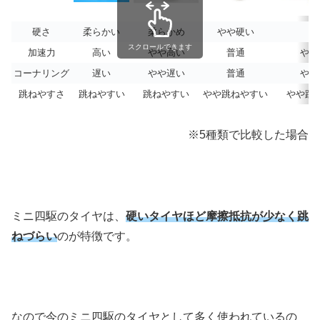
硬さ
柔らかい
柔らかめ
やや硬い
硬
スクロールできます
加速力
高い
やや高い
普通
やや
コーナリング
遅い
やや遅い
普通
やや
跳ねやすさ
跳ねやすい
跳ねやすい
やや跳ねやすい
やや跳
※5種類で比較した場合
ミニ四駆のタイヤは、
硬いタイヤほど摩擦抵抗が少なく跳
ねづらい
のが特徴です。
なので今のミニ四駆のタイヤとして多く使われているの