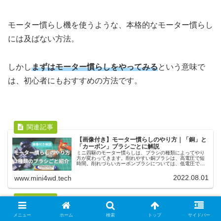
モーター慣らし機を使うような、本格的なモーター慣らし
には及ばない方法。
しかし
まずはモーター慣らしをやってみる
という意味で
は、初心者にもおすすめの方法です。
【画像付き】モーター慣らしのやり方｜「銅」と
「カーボン」ブラシごとに解説
ミニ四駆のモーター慣らしは、ブラシの種類によってやり
方が変わってきます。削れやすい銅ブラシは、高電圧で短
時間。削れづらいカーボンブラシについては、低電圧で時
間をかけて慣らしていく必要があります。また慣らし後の
メンテナンスも大切になってきます。
2022.08.01
www.mini4wd.tech
【モーター育成に必須】おすすめのモーター慣ら
メニュー
ホーム
検索
トップ
サイドバー
し機｜必要な理由も紹介