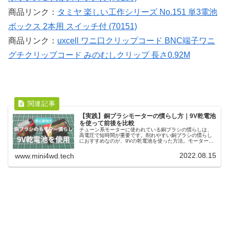
商品リンク：
タミヤ 楽しい工作シリーズ No.151 単3電池
ボックス 2本用 スイッチ付 (70151)
商品リンク：
uxcell ワニ口クリップコード BNC端子ワニ
グチクリップコード みのむしクリップ 長さ0.92M
【実践】銅ブラシモーターの慣らし方｜9V乾電池
を使って前後を比較
チューン系モーターに使われている銅ブラシの慣らしは、
高電圧で短時間が重要です。削れやすい銅ブラシの慣らし
におすすめなのが、9Vの乾電池を使った方法。モーターホ
ルダーに当てるだけで削っていくことができるので、初心
者にもおすすめの方法です。
2022.08.15
www.mini4wd.tech