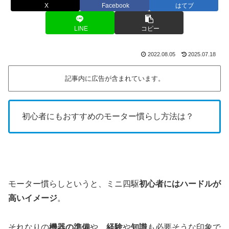
X
Facebook
はてブ
LINE
コピー
2022.08.05
2025.07.18
記事内に広告が含まれています。
初心者にもおすすめのモーター慣らし方法は？
モーター慣らしというと、ミニ四駆
初心者にはハードルが
高いイメージ
。
それなりの
機器の準備
や、
経験
や
知識
も必要そうな印象で