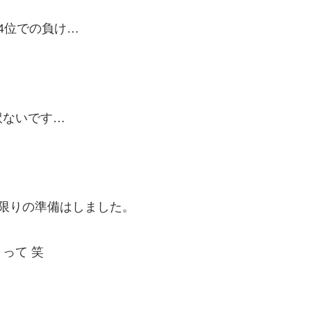
4位での負け…
訳ないです…
限りの準備はしました。
って 笑