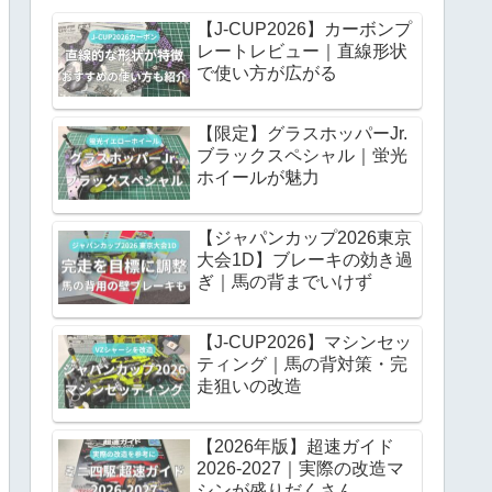
【J-CUP2026】カーボンプ
レートレビュー｜直線形状
で使い方が広がる
【限定】グラスホッパーJr.
ブラックスペシャル｜蛍光
ホイールが魅力
【ジャパンカップ2026東京
大会1D】ブレーキの効き過
ぎ｜馬の背までいけず
【J-CUP2026】マシンセッ
ティング｜馬の背対策・完
走狙いの改造
【2026年版】超速ガイド
2026-2027｜実際の改造マ
シンが盛りだくさん