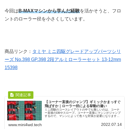
今回は
B-MAXマシンから学んだ経験
を活かそうと、フロ
ントのローラー径を小さくしています。
商品リンク：
タミヤ ミニ四駆グレードアップパーツシリ
ーズ No.398 GP.398 2段アルミローラーセット 13-12mm
15398
【コーナー直後のジャンプ】ギミックかまっすぐ
飛ばすか｜ローラー径による挙動の違い
ミニ四駆のコースレイアウトの中でも難しいのは、コーナ
ー直後のDBやスロープ。コーナー直後にマシンがジャンプ
するので、マシンによって色々な対策が必要になります。
B-MAXマシンのようなリジットの場合、ローラー径の変更
が有効になってきます。
2022.07.14
www.mini4wd.tech