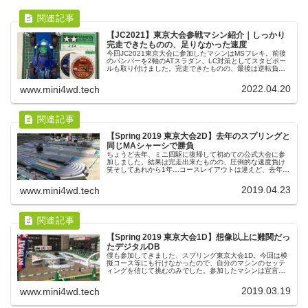
【JC2021】東京大会参戦マシン紹介｜しっかり
完走できたものの、足りなかった速度
今回JC2021東京大会に参加したマシンはMSフレキ。前後
のバンパーを2軸のATスラダン、LC対策としてスタビポー
ルも取り付けました。完走できたものの、最後は逆転負
け。HDモーターとギヤ比が4:1、想像以上の減速が速度負
けの原因となりました。
2022.04.20
www.mini4wd.tech
【Spring 2019 東京大会2D】去年のスプリングと
同じMAシャーシで勝負
ちょうど去年、ミニ四駆に復帰して初めての公式大会に参
加しました。結果は完走出来たものの、圧倒的な速度負け
笑そしてあれから1年…コースレイアウトは違えど、去年の
僕のマシンより少しでも成長出来ていればと思い大会に参
加してきました。そんな考えも...
2019.04.23
www.mini4wd.tech
【Spring 2019 東京大会1D】想像以上に難関だっ
たデジタルDB
僕も参加してきました、スプリング東京大会1D。今回は模
擬コース等にも行けなかったので、自分のマシンのセッテ
ィングを信じて挑むのみでした。参加したマシンは宣言通
りのWB。そして結果の方は1次予選での敗退…目標として
いた、とりあえず完走するとい...
2019.03.19
www.mini4wd.tech