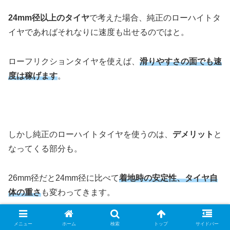
24mm径以上のタイヤ
で考えた場合、純正のローハイトタ
イヤであればそれなりに速度も出せるのではと。
ローフリクションタイヤを使えば、
滑りやすさの面でも速
度は稼げます
。
しかし純正のローハイトタイヤを使うのは、
デメリット
と
なってくる部分も。
26mm径だと24mm径に比べて
着地時の安定性、タイヤ自
体の重さ
も変わってきます。
メニュー
ホーム
検索
トップ
サイドバー