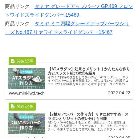
商品リンク：
タミヤ グレードアップパーツ GP.469 フロン
トワイドスライドダンパー 15469
商品リンク：
タミヤ ミニ四駆グレードアップパーツシリ
ーズ No.467 リヤワイドスライドダンパー 15467
【ATスラダン】効果とメリット｜かんたんな作り
方とスラスト抜け対策も紹介
今のミニ四駆の改造として多いのが「ATスラダン」。スラ
イドダンパーによる衝撃吸収と、ATによるいなし効果でコ
ースアウトの確率を減らすことができます。タミヤ製のス
ライドダンパーを使うことで簡単に作れて、スラスト抜け
対策もやりやすいのが特徴です。
2022.04.22
www.mini4wd.tech
【2軸ATバンパーの作り方】リヤにおすすめ｜ス
ラダンとリジットの使い分けも可能
ATバンパーを2軸にすることで、1軸に比べても安定しま
す。作り方も簡単で、「リヤマルチ」や「リヤブレーキス
テー」を加工することで作成可能。またリヤブレーキステ
ーを使うことで、リジットバンパーとスライドダンパーの
使い分けも可能になります。
2022.04.25