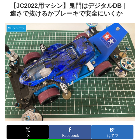
【JC2022用マシン】鬼門はデジタルDB｜
速さで抜けるかブレーキで安全にいくか
MSシャーシ
X
Facebook
はてブ