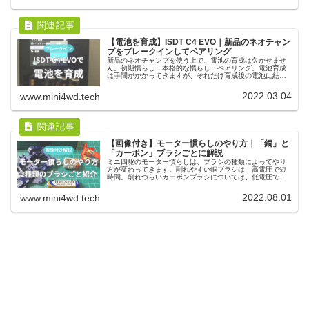
【電池を育成】ISDT C4 EVO｜新品のネオチャン
プをブレークインしてペアリング
新品のネオチャンプを使う上で、電池の育成は欠かせませ
ん。初期慣らし、本格的な慣らし、ペアリング。電池育成
は手間がかかってきますが、それだけ育成後の電池に結果
として表れてきます。この手間をかけるかどうかで、マシ
ンの速さにも影響が出てきます。
2022.03.04
www.mini4wd.tech
【画像付き】モーター慣らしのやり方｜「銅」と
「カーボン」ブラシごとに解説
ミニ四駆のモーター慣らしは、ブラシの種類によってやり
方が変わってきます。削れやすい銅ブラシは、高電圧で短
時間。削れづらいカーボンブラシについては、低電圧で時
間をかけて慣らしていく必要があります。また慣らし後の
メンテナンスも大切になってきます。
2022.08.01
www.mini4wd.tech