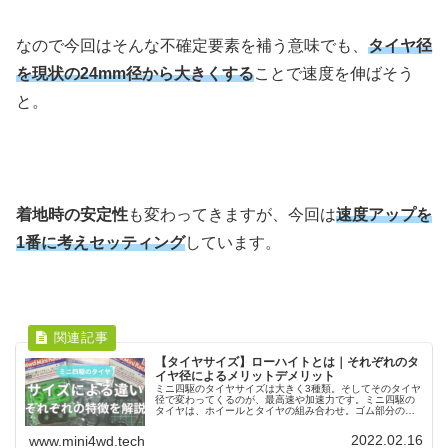
なので今回はそんな不確定要素を補う意味でも、
タイヤ径
を現状の24mm径から大きくする
ことで速度を伸ばそう
と。
着地時の安定性
も変わってきますが、今回は
速度アップを
1番に考えセッティング
しています。
【タイヤサイズ】ローハイトとは｜それぞれのタ
イヤ径によるメリットデメリット
ミニ四駆のタイヤサイズは大きく3種類。そしてそのタイヤ
径で変わってくるのが、最高速や加速力です。ミニ四駆の
タイヤは、ホイールとタイヤの組み合わせ。ゴム部分の薄
いローハイトタイヤが使われているのは、通常のタイヤよ
り反発力が小さいのが理由です。
2022.02.16
www.mini4wd.tech