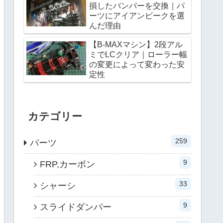
損したバンパーを交換｜パ
ーツにアイアンビークを選
んだ理由
【B-MAXマシン】2段アル
ミでLCクリア｜ローラー幅
の変更によって変わった安
定性
カテゴリー
259
パーツ
9
FRP,カーボン
33
シャーシ
9
スライドダンパー