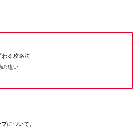
変わる攻略法
動の違い
ンプ
について。