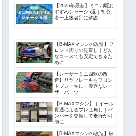
【2026年最新】ミニ四駆お
すすめシャーシ5選｜初心
者〜上級者別に解説
【B-MAXマシンの改造】フ
ロント周りの見直し｜どん
なコースでも安定できるた
めに
【レーザーミニ四駆の改
造】リヤブレーキをフロン
トブレーキに｜優秀なレー
ザーパーツ
【B-MAXマシン】ホイール
貫通によるブレは無し｜バ
ンパーを交換して走行が可
能に
【B-MAXマシンの改造】破