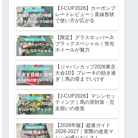
【J-CUP2026】カーボンプ
レートレビュー｜直線形状
で使い方が広がる
【限定】グラスホッパーJr.
ブラックスペシャル｜蛍光
ホイールが魅力
【ジャパンカップ2026東京
大会1D】ブレーキの効き過
ぎ｜馬の背までいけず
【J-CUP2026】マシンセッ
ティング｜馬の背対策・完
走狙いの改造
【2026年版】超速ガイド
2026-2027｜実際の改造マ
シンが盛りだくさん