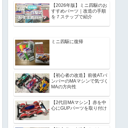
【2026年版】ミニ四駆のお
すすめパーツ｜改造の手順
を７ステップで紹介
ミニ四駆に復帰
【初心者の改造】前後ATバ
ンパーのMAマシンで気づく
MAの方向性
【2代目MAマシン】赤を中
心にGUPパーツを取り付け