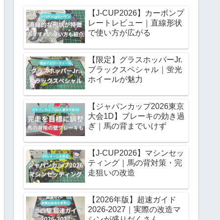
【J-CUP2026】カーボンプ
レートレビュー｜直線形状
で使い方が広がる
【限定】グラスホッパーJr.
ブラックスペシャル｜蛍光
ホイールが魅力
【ジャパンカップ2026東京
大会1D】ブレーキの効き過
ぎ｜馬の背までいけず
【J-CUP2026】マシンセッ
ティング｜馬の背対策・完
走狙いの改造
【2026年版】超速ガイド
2026-2027｜実際の改造マ
シンが盛りだくさん