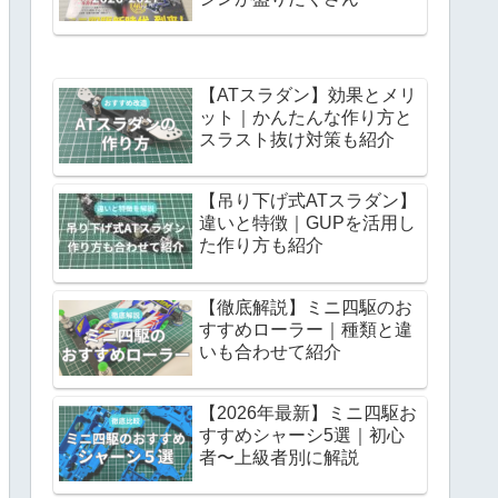
【ATスラダン】効果とメリ
ット｜かんたんな作り方と
スラスト抜け対策も紹介
【吊り下げ式ATスラダン】
違いと特徴｜GUPを活用し
た作り方も紹介
【徹底解説】ミニ四駆のお
すすめローラー｜種類と違
いも合わせて紹介
【2026年最新】ミニ四駆お
すすめシャーシ5選｜初心
者〜上級者別に解説