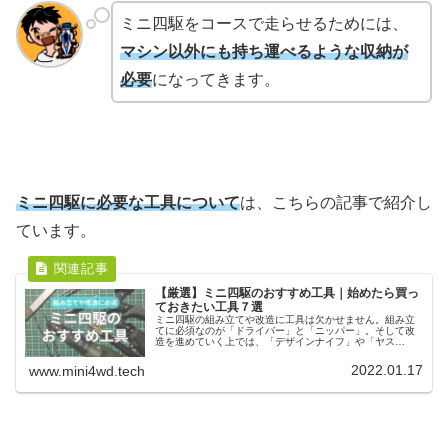
ミニ四駆をコースで走らせるためには、
マシン以外にも持ち運べるような収納が
必要
になってきます。
ミニ四駆に必要な工具について
は、こちらの記事で紹介し
ています。
【厳選】ミニ四駆のおすすめ工具｜始めたら買っ
ておきたい工具７選
ミニ四駆の組み立てや改造に工具は欠かせません。組み立
てに必須なのが「ドライバー」と「ニッパー」。そして改
造を進めていく上では、「デザインナイフ」や「ヤス
リ」、リューターも欠かせません。作業効率などを考える
と、精度の高い工具がおすすめです。
2022.01.17
www.mini4wd.tech