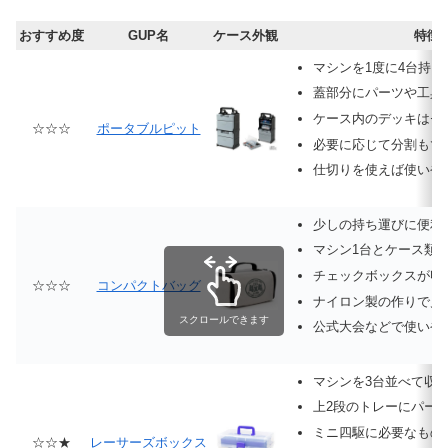
おすすめ度
GUP名
ケース外観
特徴
マシンを1度に4台持ち
蓋部分にパーツや工具
ケース内のデッキはセ
☆☆☆
ポータブルピット
必要に応じて分割もで
仕切りを使えば使いや
少しの持ち運びに便利
マシン1台とケース類
チェックボックスが収
☆☆☆
コンパクトバッグ
ナイロン製の作りで見
スクロールできます
公式大会などで使いや
マシンを3台並べて収
上2段のトレーにパー
ミニ四駆に必要なもの
☆☆★
レーサーズボックス