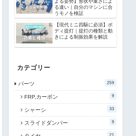
よる姿勢】形状や重さによ
る違い｜自分のマシンに合
うモノを検証
【現代ミニ四駆に必須】ボ
ディ提灯｜提灯の種類と動
きによる制振効果を解説
カテゴリー
259
パーツ
9
FRP,カーボン
33
シャーシ
9
スライドダンパー
21