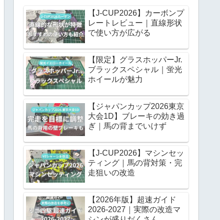
【J-CUP2026】カーボンプ
レートレビュー｜直線形状
で使い方が広がる
【限定】グラスホッパーJr.
ブラックスペシャル｜蛍光
ホイールが魅力
【ジャパンカップ2026東京
大会1D】ブレーキの効き過
ぎ｜馬の背までいけず
【J-CUP2026】マシンセッ
ティング｜馬の背対策・完
走狙いの改造
【2026年版】超速ガイド
2026-2027｜実際の改造マ
シンが盛りだくさん