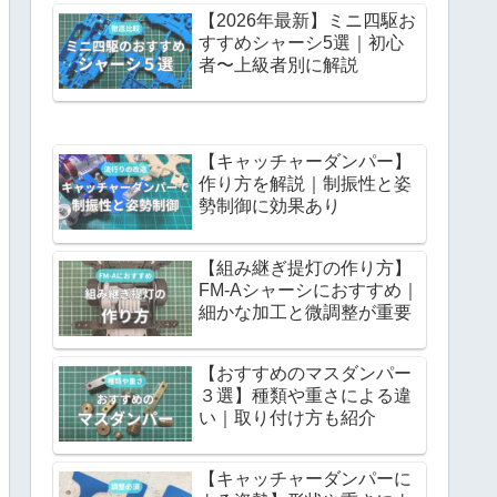
【2026年最新】ミニ四駆お
すすめシャーシ5選｜初心
者〜上級者別に解説
【キャッチャーダンパー】
作り方を解説｜制振性と姿
勢制御に効果あり
【組み継ぎ提灯の作り方】
FM-Aシャーシにおすすめ｜
細かな加工と微調整が重要
【おすすめのマスダンパー
３選】種類や重さによる違
い｜取り付け方も紹介
【キャッチャーダンパーに