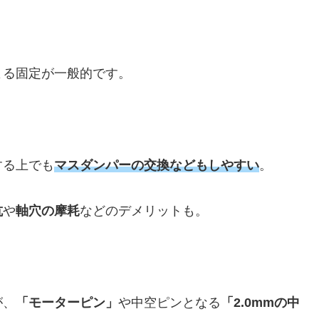
よる固定が一般的です。
する上でも
マスダンパーの交換などもしやすい
。
抗
や
軸穴の摩耗
などのデメリットも。
が、
「モーターピン」
や中空ピンとなる
「2.0mmの中