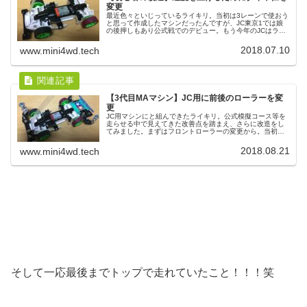
変更
最近色々といじっているライキリ。当初は3レーンで使おう
と思って作成したマシンだったんですが、JC東京1では娘
の後押しもあり公式戦でのデビュー。もう今年のJCはライ
キリでいこうと決め、次のJCに備えて仕様を変えてみまし
た。まず前回の東京1では...
2018.07.10
www.mini4wd.tech
【3代目MAマシン】JC用に前後のローラーを変
更
JC用マシンにと組んできたライキリ。公式模擬コース等を
走らせる中で見えてきた改善点を踏まえ、さらに改造をし
てみました。まずはフロントローラーの変更から。当初付
けていた、実家で発見した旧13mmローラーからアバンテ
に付けていた軽量のオールアル...
2018.08.21
www.mini4wd.tech
そして一応最後までトップで走れていたこと！！！笑