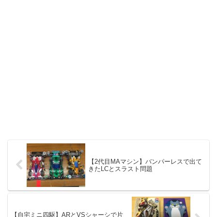
【2代目MAマシン】バンパーレスで出て
きたLCとスラスト問題
【自宅ミニ四駆】ARとVSシャーシで片