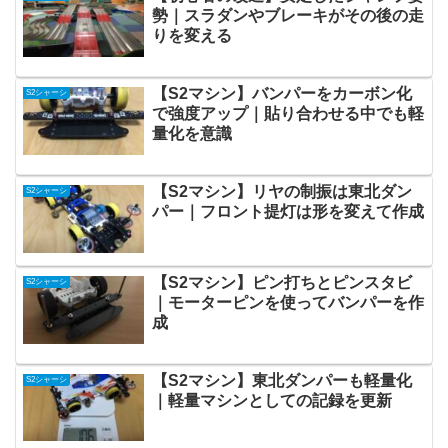
勢｜スラダンやブレーキがその後の走
りを変える
【S2マシン】バンパーをカーボン化
S2シャーシ
で強度アップ｜貼り合わせる中でも軽
量化を意識
【S2マシン】リヤの制振は東北ダン
S2シャーシ
パー｜フロント提灯は形を変えて作成
【S2マシン】ピン打ちとピンスタビ
S2シャーシ
｜モーターピンを使ってバンパーを作
成
【S2マシン】東北ダンパーも軽量化
S2シャーシ
｜軽量マシンとしての記録を更新