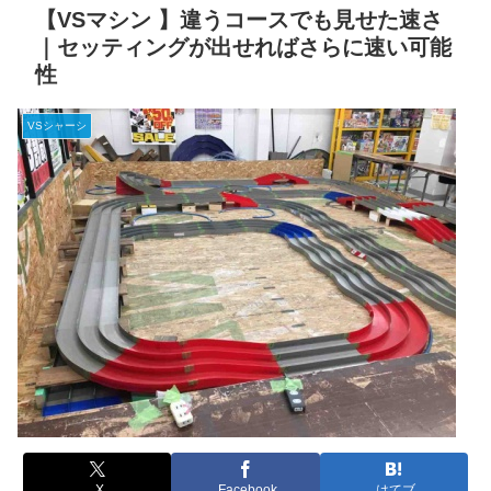
【VSマシン 】違うコースでも見せた速さ
｜セッティングが出せればさらに速い可能
性
VSシャーシ
X
Facebook
はてブ