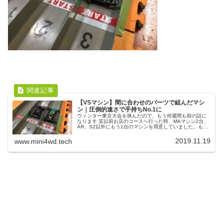
【VSマシン】間に合わせのパーツで組んだマシ
ン｜圧倒的速さで手持ちNo.1に
ウィンター東京大会を挟んだので、もう何週間も前の話に
なります 笑以前お店のコースへ行った時、MAマシン2台、
AR、S2以外にもう1台のマシンを用意していました。もう
1種類の片軸シャーシ、VSシャーシのマシンです。マシン
の元となったのはこちら...
2019.11.19
www.mini4wd.tech