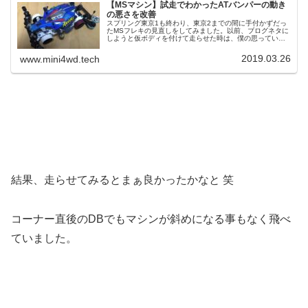
【MSマシン】試走でわかったATバンパーの動き
の悪さを改善
スプリング東京1も終わり、東京2までの間に手付かずだっ
たMSフレキの見直しをしてみました。以前、ブログネタに
しようと仮ボディを付けて走らせた時は、僕の思っていた
以上に散々でした 笑具体的な部分としては、ギヤ周りの組
み合わせやフロントATバン...
2019.03.26
www.mini4wd.tech
結果、走らせてみるとまぁ良かったかなと 笑
コーナー直後のDBでもマシンが斜めになる事もなく飛べ
ていました。