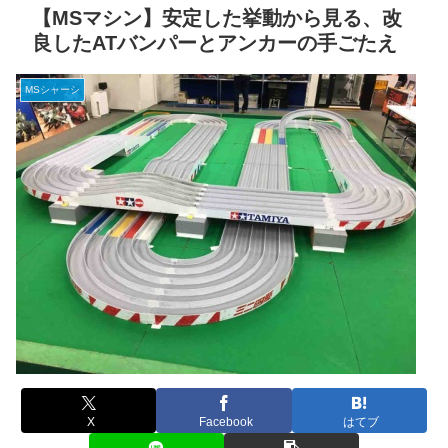
【MSマシン】安定した挙動から見る、改
良したATバンパーとアンカーの手ごたえ
MSシャーシ
X
Facebook
はてブ