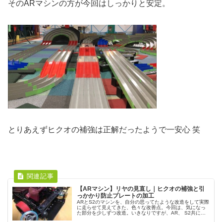
そのARマシンの方が今回はしっかりと安定。
とりあえずヒクオの補強は正解だったようで一安心 笑
【ARマシン】リヤの見直し｜ヒクオの補強と引
っかかり防止プレートの加工
ARとS2のマシンを、自分の思ってたような改造をして実際
に走らせて見えてきた、色々な改善点。今回は、気になっ
た部分を少しずつ改造。いきなりですが、AR、 S2共にこ
んな形になりました。かと言って、特に大きな変化もない