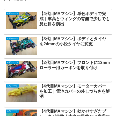
【4代目MAマシン】単色ボディで完
MAシャーシ
成｜車高とウィングの有無で少しでも
見た目を演出
【3代目MAマシン】ボディとタイヤ
MAシャーシ
を24mmの小径タイヤに変更
【2代目MAマシン】フロントに13mm
MAシャーシ
ローラー用カーボンを取り付け
【4代目MAマシン】モーターカバー
MAシャーシ
を加工｜電池カバーの外しづらさを解
消
【4代目MAマシン】効かせすぎたブ
MAシャーシ