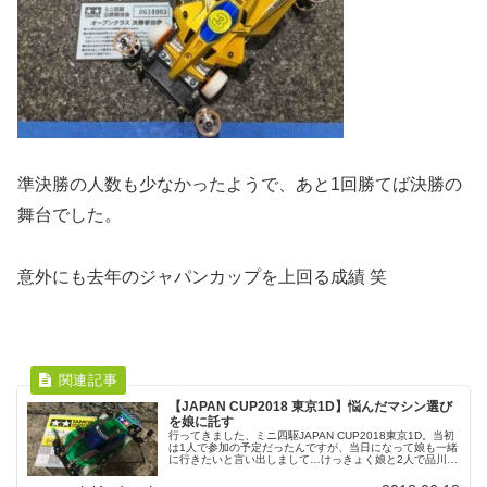
準決勝の人数も少なかったようで、あと1回勝てば決勝の
舞台でした。
意外にも去年のジャパンカップを上回る成績 笑
【JAPAN CUP2018 東京1D】悩んだマシン選び
を娘に託す
行ってきました、ミニ四駆JAPAN CUP2018東京1D。当初
は1人で参加の予定だったんですが、当日になって娘も一緒
に行きたいと言い出しまして…けっきょく娘と2人で品川シ
ーサイドまで電車でお出かけ 笑しかしこれが良い方向に…
土曜日という事...