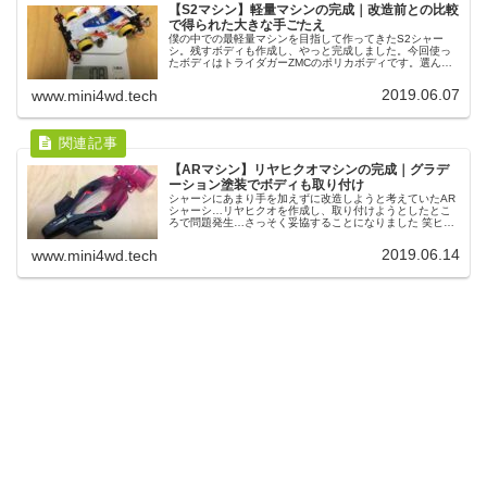
【S2マシン】軽量マシンの完成｜改造前との比較
で得られた大きな手ごたえ
僕の中での最軽量マシンを目指して作ってきたS2シャー
シ。残すボディも作成し、やっと完成しました。今回使っ
たボディはトライダガーZMCのポリカボディです。選んだ
理由は、ファイターマグナムがフルカウルミニ四駆シリー
ズだから 笑もうその流れで選ん...
2019.06.07
www.mini4wd.tech
【ARマシン】リヤヒクオマシンの完成｜グラデ
ーション塗装でボディも取り付け
シャーシにあまり手を加えずに改造しようと考えていたAR
シャーシ…リヤヒクオを作成し、取り付けようとしたとこ
ろで問題発生…さっそく妥協することになりました 笑ヒク
オを取り付ける上で当たるのは、シャーシのサイドの部
分。とりあえず必要最低限の範囲...
2019.06.14
www.mini4wd.tech