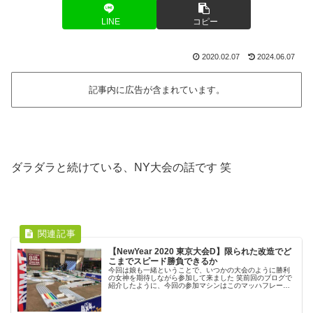
LINE
コピー
2020.02.07
2024.06.07
記事内に広告が含まれています。
ダラダラと続けている、NY大会の話です 笑
【NewYear 2020 東京大会D】限られた改造でど
こまでスピード勝負できるか
今回は娘も一緒ということで、いつかの大会のように勝利
の女神を期待しながら参加して来ました 笑前回のブログで
紹介したように、今回の参加マシンはこのマッハフレー
ム。限定のパーツ無しで組んだ、FM-Aシャーシです。前後
にはスライドダンパー。ローラ...