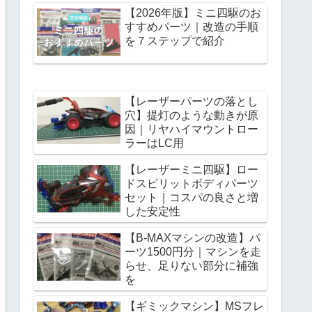
【2026年版】ミニ四駆のお
すすめパーツ｜改造の手順
を７ステップで紹介
【レーザーパーツの落とし
穴】提灯のような動きが原
因｜リヤハイマウントロー
ラーはLC用
【レーザーミニ四駆】ロー
ドスピリットボディパーツ
セット｜コスパの良さと増
した安定性
【B-MAXマシンの改造】パ
ーツ1500円分｜マシンを走
らせ、足りない部分に補強
を
【ギミックマシン】MSフレ