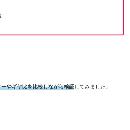
題
。
ターやギヤ比を比較しながら検証
してみました。