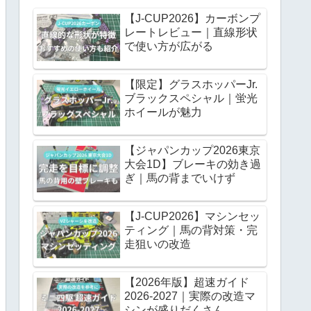
【J-CUP2026】カーボンプ
レートレビュー｜直線形状
で使い方が広がる
【限定】グラスホッパーJr.
ブラックスペシャル｜蛍光
ホイールが魅力
【ジャパンカップ2026東京
大会1D】ブレーキの効き過
ぎ｜馬の背までいけず
【J-CUP2026】マシンセッ
ティング｜馬の背対策・完
走狙いの改造
【2026年版】超速ガイド
2026-2027｜実際の改造マ
シンが盛りだくさん