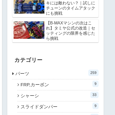
キには敵わない？｜試しに
チューンのタイムアタック
にも挑戦
【B-MAXマシンの次はこ
れ】タミヤ公式の改造｜セ
ッティングの限界を感じた
ら挑戦
カテゴリー
259
パーツ
9
FRP,カーボン
33
シャーシ
9
スライドダンパー