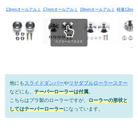
13mmオールアルミ
17mmオールアルミ
19mmオールアルミ
軽量13m
スクロールできます
他にも
スライドダンパー
や
リヤダブルローラーステー
などにも、
テーパーローラーは付属
。
こちらはプラ製のローラーですが、
ローラーの形状と
してはテーパーローラー
になっています。