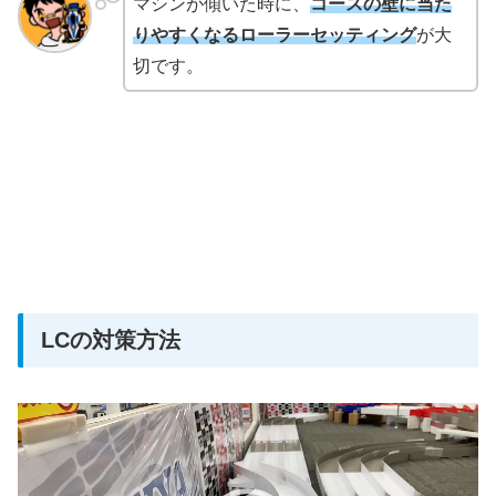
マシンが傾いた時に、
コースの壁に当た
りやすくなるローラーセッティング
が大
切です。
LCの対策方法
動
画
プ