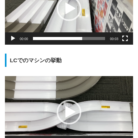
レ
ー
ヤ
ー
00:00
00:03
LCでのマシンの挙動
動
画
プ
レ
ー
ヤ
ー