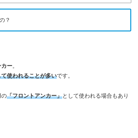
の？
ンカー
。
して使われることが多い
です。
用の
「フロントアンカー」
として使われる場合もあり