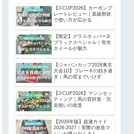
【J-CUP2026】カーボンプ
レートレビュー｜直線形状
で使い方が広がる
【限定】グラスホッパーJr.
ブラックスペシャル｜蛍光
ホイールが魅力
【ジャパンカップ2026東京
大会1D】ブレーキの効き過
ぎ｜馬の背までいけず
【J-CUP2026】マシンセッ
ティング｜馬の背対策・完
走狙いの改造
【2026年版】超速ガイド
2026-2027｜実際の改造マ
シンが盛りだくさん