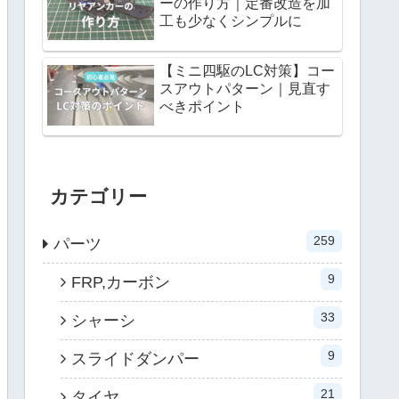
ーの作り方｜定番改造を加
工も少なくシンプルに
【ミニ四駆のLC対策】コー
スアウトパターン｜見直す
べきポイント
カテゴリー
259
パーツ
9
FRP,カーボン
33
シャーシ
9
スライドダンパー
21
タイヤ