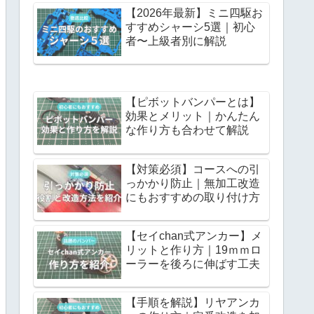
【2026年最新】ミニ四駆お
すすめシャーシ5選｜初心
者〜上級者別に解説
【ピボットバンパーとは】
効果とメリット｜かんたん
な作り方も合わせて解説
【対策必須】コースへの引
っかかり防止｜無加工改造
にもおすすめの取り付け方
【セイchan式アンカー】メ
リットと作り方｜19ｍｍロ
ーラーを後ろに伸ばす工夫
【手順を解説】リヤアンカ