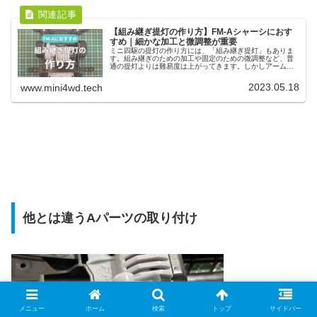
【組み継ぎ提灯の作り方】FM-Aシャーシにおす
すめ｜細かな加工と微調整が重要
ミニ四駆の提灯の作り方には、「組み継ぎ提灯」もありま
す。組み継ぎのための加工や固定のための微調整など、普
通の提灯よりは難易度は上がってきます。しかしアーム部
分を細く作ることができるので、FM-Aシャーシなどにもお
すすめの提灯になってきます。
2023.05.18
www.mini4wd.tech
他とは違うAパーツの取り付け
メニュー
ホーム
検索
トップ
サイドバー